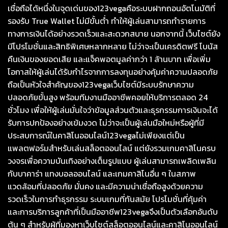
เชื่อถือได้หนึ่งในจุดเด่นของ123vegaคือระบบฝากถอนอัตโนมัติที่
รองรับ True Wallet ไม่มีขั้นต่ำ ทำให้ผู้เล่นสามารถทำรายการ
ทางการเงินได้อย่างรวดเร็วและสะดวกสบาย นอกจากนี้ เว็บไซต์ยัง
มีโปรโมชั่นและสิทธิพิเศษหลากหลาย ไม่ว่าจะเป็นเครดิตฟรี โบนัส
คืนเงินของยอดเสีย และแจ็คพอตมูลค่ากว่า 1 ล้านบาท เพื่อเพิ่ม
โอกาสให้ผู้เล่นได้รับกำไรจากการลงทุนอย่างคุ้มค่าความปลอดภัย
ถือเป็นหัวใจสำคัญของ123vegaเว็บไซต์มีระบบรักษาความ
ปลอดภัยขั้นสูง พร้อมทีมงานมืออาชีพคอยให้บริการตลอด 24
ชั่วโมง เพื่อให้ผู้เล่นมั่นใจว่าข้อมูลส่วนตัวและธุรกรรมการเงินจะได้
รับการปกป้องอย่างเข้มงวด ไม่ว่าจะเป็นผู้เล่นมือใหม่หรือผู้ที่มี
ประสบการณ์ในคาสิโนออนไลน์123vegaไม่เพียงแต่เป็น
แพลตฟอร์มสำหรับเล่นสล็อตออนไลน์ แต่ยังรวมเกมคาสิโนครบ
วงจรเพื่อความบันเทิงอย่างเต็มรูปแบบ ผู้เล่นสามารถเพลิดเพลิน
กับบาคาร่า แทงบอลออนไลน์ และเกมคาสิโนอื่น ๆ ในสภาพ
แวดล้อมที่ปลอดภัย มั่นคง และมีความน่าเชื่อถือสูงด้วยความ
รวดเร็วในการทำธุรกรรม ระบบเกมที่ทันสมัย โปรโมชั่นที่คุ้มค่า
และการบริการลูกค้าที่เป็นมืออาชีพ123vegaจึงเป็นตัวเลือกอันดับ
ต้น ๆ สำหรับผู้ที่มองหาเว็บไซต์สล็อตออนไลน์และคาสิโนออนไลน์